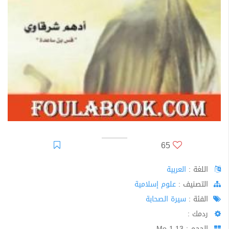
65
اللغة :
العربية
اﻟﺘﺼﻨﻴﻒ :
علوم إسلامية
الفئة :
سيرة الصحابة
ردمك :
الحجم : 1.13 Mo