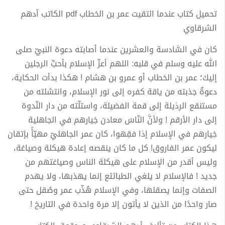
تحميل كتاب عندما التقيت عمر بن الخطاب pdf الكاتب أدهم
الشرقاوي
كان في السَّادسة والعشرين عندما أصابته دعوة النبيّ صلى
الله عليه وسلم في قلبه: اللهم أعزّ الإسلام بأحبِّ الرجلين
إليكَ؛ عمر بن الخطاب أو عمرو بن هشام ! هكذا بدأت الحكاية،
دعوةٌ جذبته من ياقة كفره إلى نور الإسلام، وانتشلته من
مستنقع الرذيلة إلى قمة الفضيلة، واستلّته من دار النّدوة
إلى دار الأرقم ! ولأنَّ النّاسَ معادن خِيارهم في الجاهلية
خِيارهم في الإسلام إذا فقِهوا، كان عمر الجاهليّ مهيّأً بإتقان
ليكون عمر الفاروق! كل ما كان ينقصه إعادة هيكلة وصياغة،
وليس أقدر من الإسلام على هيكلة الناس وصياغتهم من
جديد ! فالإسلام لا يلغي الطبائئع إنما يهذبها، ولا يهدم
الصفات وإنما يصقلها، وفي الإسلام هُذّب عمر وصُقل حتى
صار واحدًا من الذين لا يأتون إلا مرة واحدة في التاريخ !