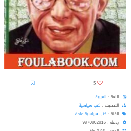
5
اللغة :
العربية
اﻟﺘﺼﻨﻴﻒ :
كتب سياسية
الفئة :
كتب سياسية عامة
ردمك : 9970802816
الحجم : 3.96 Mo