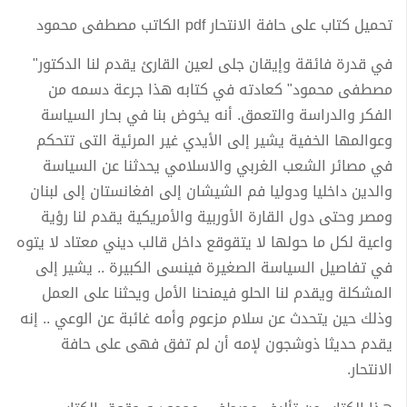
تحميل كتاب على حافة الانتحار pdf الكاتب مصطفى محمود
في قدرة فائقة وإيقان جلى لعين القارئ يقدم لنا الدكتور"
مصطفى محمود" كعادته في كتابه هذا جرعة دسمه من
الفكر والدراسة والتعمق. أنه يخوض بنا في بحار السياسة
وعوالمها الخفية يشير إلى الأيدي غير المرئية التى تتحكم
في مصائر الشعب الغربي والاسلامي يحدثنا عن السياسة
والدين داخليا ودوليا فم الشيشان إلى افغانستان إلى لبنان
ومصر وحتى دول القارة الأوربية والأمريكية يقدم لنا رؤية
واعية لكل ما حولها لا يتقوقع داخل قالب ديني معتاد لا يتوه
في تفاصيل السياسة الصغيرة فينسى الكبيرة .. يشير إلى
المشكلة ويقدم لنا الحلو فيمنحنا الأمل ويحثنا على العمل
وذلك حين يتحدث عن سلام مزعوم وأمه غائبة عن الوعي .. إنه
يقدم حديثا ذوشجون لإمه أن لم تفق فهى على حافة
الانتحار.