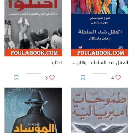
العقل ضد السلطة - رهان باسكال
احتلوا
3
4