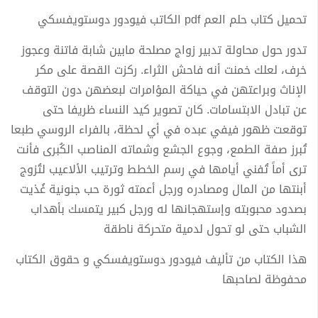
تحميل كتاب حلم العم pdf الكاتب فيودور دوستويفسكي
تدور حول محاولة تدبير زواج مصلحة مابين شابة فاتنة وعجوز
خرف، لعلك خمنت أنه فاحش الثراء. ركزت القصة على مكر
الإناث وبراعتهن في حياكة المؤامرات لبعضهن دون التوقف
عن تبادل الابتسامات. كان تصوير كيد النساء ظريفا حتى
توقعت ظهور فيفي عبده في أي لحظة، بالفراء الروسي طبعا
تُبرز صفة الطمع، وجوع الجشع وشماته المناصب الكُبرى فأنت
ترى أماً تُفني أيامها في رسم الخطط وترتيب الألاعيب لتُزوج
أبنتها من المال ومصادره ورجل أعمته ثورة حب جنونية غُذيت
بصدود محبوبته وإستهجانها له ورجل كبير يتمسك بأهداب
الشباب حتى لو تحول لدمية متحركة ناطقة
هذا الكتاب من تأليف فيودور دوستويفسكي و حقوق الكتاب
محفوظة لصاحبها