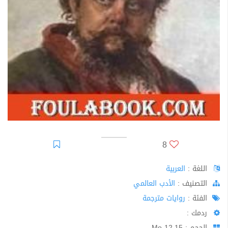
8
اللغة :
العربية
اﻟﺘﺼﻨﻴﻒ :
الأدب العالمي
الفئة :
روايات مترجمة
ردمك :
الحجم : 12.15 Mo