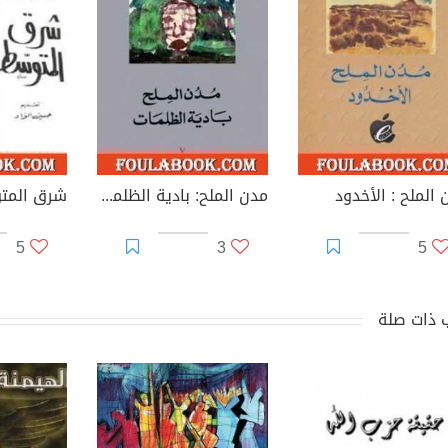
 الملح : الأخدود
مدن الملح: بادية الظلمات
شرق المت
5
3
5
 ذات صلة