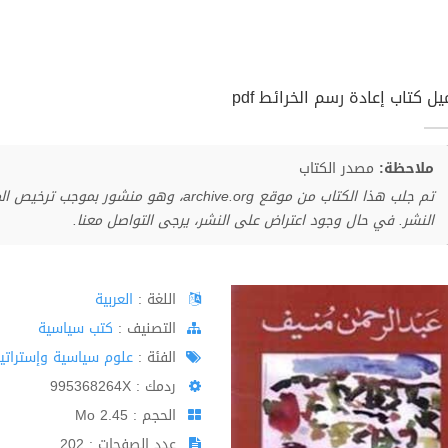
ل كتاب إعادة رسم الخرائط pdf
ملاحظة:
مصدر الكتاب
تم جلب هذا الكتاب من موقع archive.org، وهو 
النشر. في حال وجود اعتراض على النشر، يرجى التواصل معنا.
اللغة :
العربية
اﻟﺘﺼﻨﻴﻒ :
كتب سياسية
الفئة :
علوم سياسية وإستراتي
ردمك : 995368264X
الحجم : 2.45 Mo
عدد الصفحات : 202