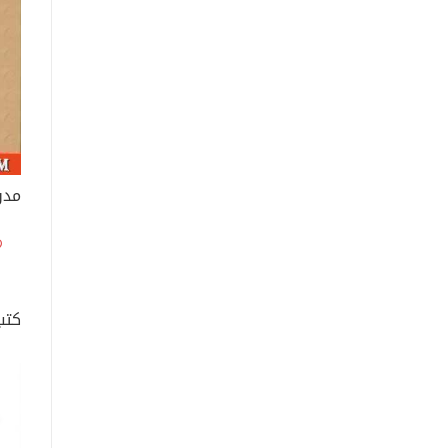
مدن
كتب