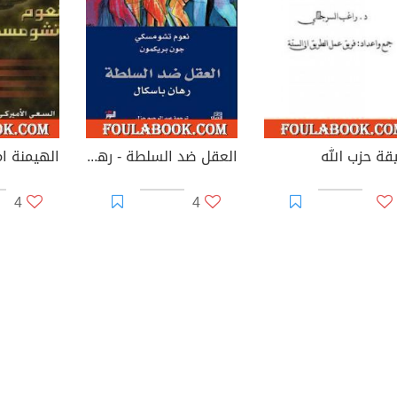
قة حزب الله
العقل ضد السلطة - رهان باسكال
الهيمنة ام
4
4