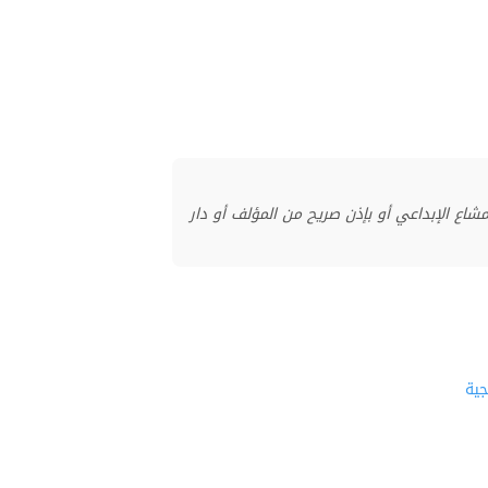
منشور بموجب ترخيص المشاع الإبداعي أو بإذن صريح من المؤلف أو دار
جية