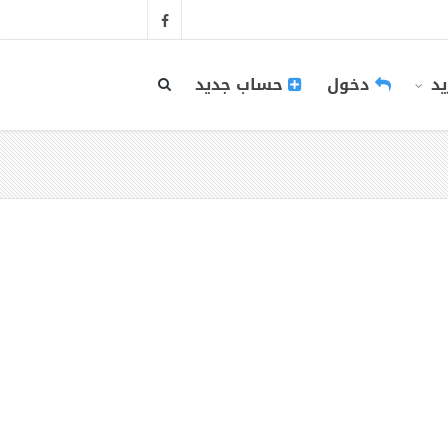
يد
دخول
حساب جديد