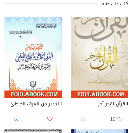
كتب ذات صلة
القرآن لفجر آخر
التحذير من العرف الخاطئ والخداع اللفظي
10