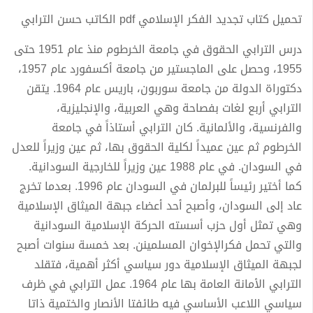
تحميل كتاب تجديد الفكر الإسلامي pdf الكاتب حسن الترابي
درس الترابي الحقوق في جامعة الخرطوم منذ عام 1951 حتى
1955، وحصل على الماجستير من جامعة أكسفورد عام 1957،
دكتوراة الدولة من جامعة سوربون، باريس عام 1964. يتقن
الترابي أربع لغات بفصاحة وهي العربية، والإنجليزية،
والفرنسية، والألمانية. كان الترابي أستاذاً في جامعة
الخرطوم ثم عين عميداً لكلية الحقوق بها، ثم عين وزيراً للعدل
في السودان. في عام 1988 عين وزيراً للخارجية السودانية.
كما أختير رئيساً للبرلمان في السودان عام 1996. بعدما تخرج
عاد إلى السودان، وأصبح أحد أعضاء جبهة الميثاق الإسلامية
وهي تمثل أول حزب أسسته الحركة الإسلامية السودانية
والتي تحمل فكرالإخوان المسلمينن. بعد خمسة سنوات أصبح
لجبهة الميثاق الإسلامية دور سياسي أكثر أهمية، فتقلد
الترابي الأمانة العامة بها عام 1964. عمل الترابي في ظرف
سياسي اللاعب الأساسي فيه طائفتا الأنصار والختمية ذاتا