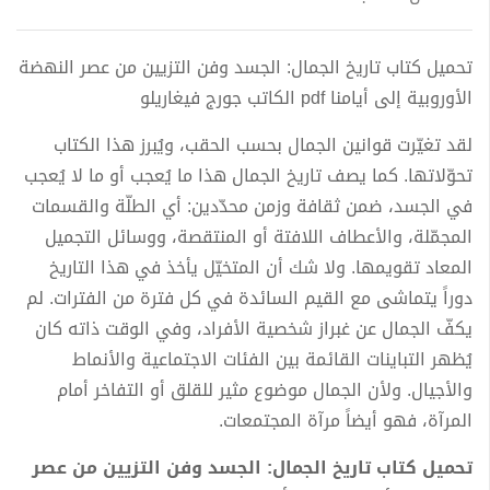
تحميل كتاب تاريخ الجمال: الجسد وفن التزيين من عصر النهضة
الأوروبية إلى أيامنا pdf الكاتب جورج فيغاريلو
لقد تغيّرت قوانين الجمال بحسب الحقب، ويُبرز هذا الكتاب
تحوّلاتها. كما يصف تاريخ الجمال هذا ما يُعجب أو ما لا يُعجب
في الجسد، ضمن ثقافة وزمن محدّدين: أي الطلّة والقسمات
المجمّلة، والأعطاف اللافتة أو المنتقصة، ووسائل التجميل
المعاد تقويمها. ولا شك أن المتخيّل يأخذ في هذا التاريخ
دوراً يتماشى مع القيم السائدة في كل فترة من الفترات. لم
يكفّ الجمال عن غبراز شخصية الأفراد، وفي الوقت ذاته كان
يُظهر التباينات القائمة بين الفئات الاجتماعية والأنماط
والأجيال. ولأن الجمال موضوع مثير للقلق أو التفاخر أمام
المرآة، فهو أيضاً مرآة المجتمعات.
تحميل كتاب تاريخ الجمال: الجسد وفن التزيين من عصر