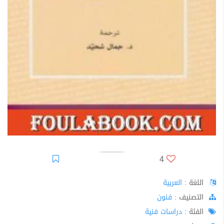
4
اللغة :
العربية
اﻟﺘﺼﻨﻴﻒ :
فنون
الفئة :
دراسات فنية