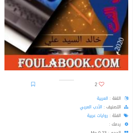
2
اللغة :
العربية
اﻟﺘﺼﻨﻴﻒ :
الأدب العربي
الفئة :
روايات عربية
ردمك :
الحجم : 0.23 Mo