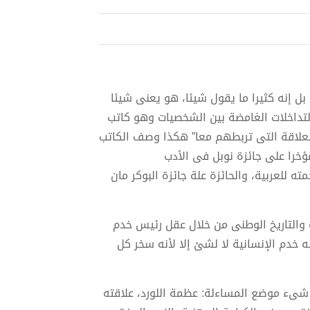
بل إنه كثيرا ما يقول شيئا، هو يعنى شيئا
التداخلات الغامضة بين الشخصيات وهو كاتب
علاقة التى تربطهم معا” هكذا وصف الكاتب
مؤخرا على جائزة نوبل فى الأدب
رجمته للعربية، والحائزة علة جائزة البوكر مان
ة والتاريخ الوطنى من خلال عقل رئيس خدم
 خدم الإنسانية لا لشئ إلا لأنه سخر كل
ىء موضع المساءلة: عظمة اللورد، علاقته