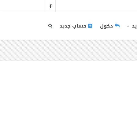
يد
دخول
حساب جديد