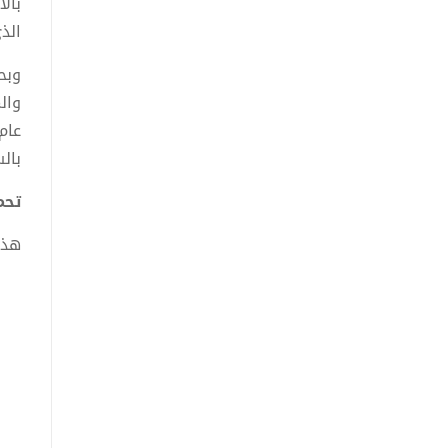
بال
الذ
وبح
وال
بال
تحميل
هذا