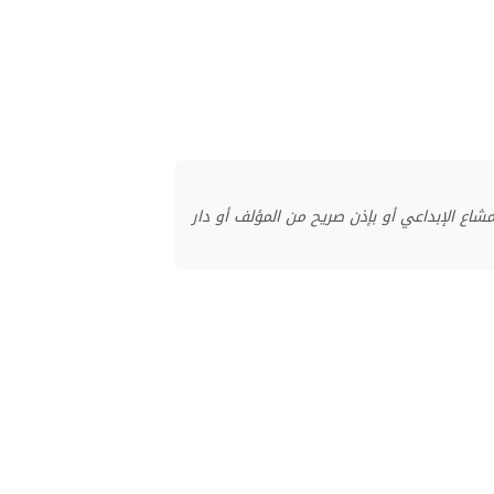
منشور بموجب ترخيص المشاع الإبداعي أو بإذن صريح من المؤلف أو دار