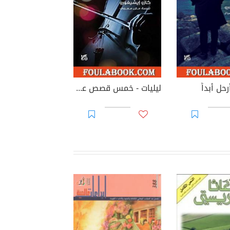
حل أبداً
ليليات - خمس قصص عن الموسيقى وحلول الليل