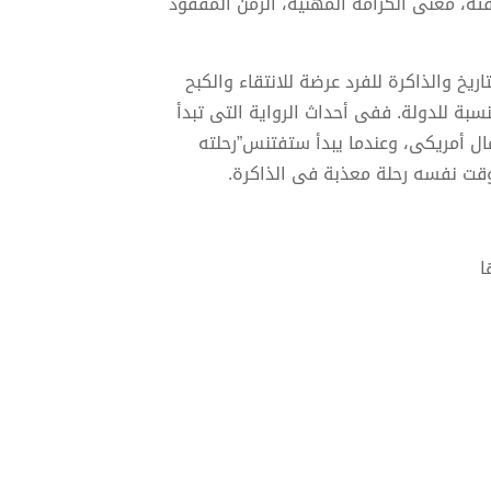
ه، معنى الكرامة المهنية، الزمن المفقود
يخ والذاكرة للفرد عرضة للانتقاء والكبح
نسبة للدولة. ففى أحداث الرواية التى تبدأ
 أعمال أمريكى، وعندما يبدأ ستفتنس”رحلته
الوقت نفسه رحلة معذبة فى الذاكرة.
ا