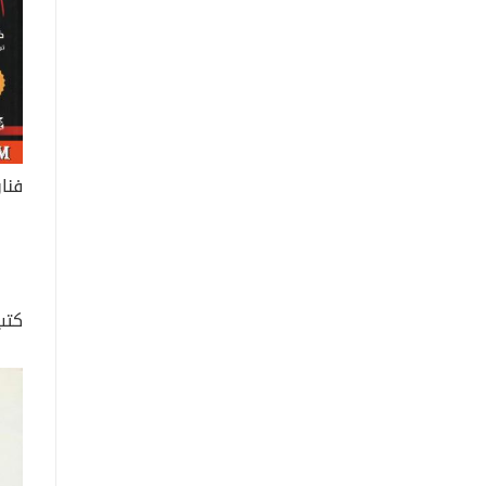
فنا
كتب