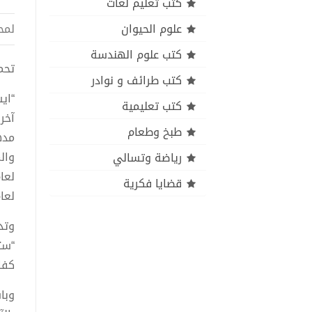
كتب تعليم لغات
علوم الحيوان
لمح
كتب علوم الهندسة
تحميل ك
كتب طرائف و نوادر
“اي
كتب تعليمية
آخر
طبخ وطعام
مده
وال
رياضة وتسالي
قضايا فكرية
لعام 9
وتد
“ست
كفا
وبا