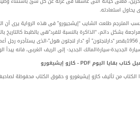
آخرين، معنى حياته التى عاشها فى عزلة عن كل شئ باستثناء وظيفت
ى يحاول استعادته.
سب المترجم طلعت الشايب “إيشجيورو” فى هذه الرواية يرى أن التار
مراجعة بشكل دائم، “الذاكرة بالنسبة للفرد”هى بالظبط كالتاريخ بال
عام 1956بقصر “دارلنجتون” أو “دار لنجتون هول”-الذى يستأجره رجل
سيارة الجديدة-سيارةالمالك الجديد- إلى الريف الغربى، فانه يبدأ 
 كتاب بقايا اليوم PDF - كازو إيشيغورو
 الكتاب من تأليف كازو إيشيغورو و حقوق الكتاب محفوظة لصاحبه