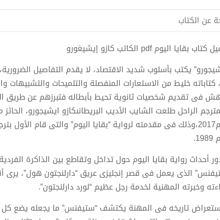
ة عن الكتاب
تاب بقايا اليوم pdf الكاتب كازو إيشيغورو
شيجورو” يكتب بأسلوب شديد الاقتصاد، لا يقدم التفاصيل الضرورية، 
، كتاباته خليط من الاستعارات المنفصلة والتلميحات والتشبيهات و
ش فى تقديم شخصيات ثانوية تحيط بأبطاله فتبرزهم عن طريق ال
مترجم الراحل طلعت الشايب الأديب البريطانىكازو ايشيجورو، الحائز 
لعام2017،وذلك فى مقدمته لرواية “بقايا اليوم” والتى قام الأول بت
198.
ور أحداث رواية بقايا اليوم حول تداخل وتقاطع بين الذاكرة الفردي
يفنس” الذى يعمل فى قصر إنجليزى عريق “دارلنجتون هول”، يرى أنه
ءته وخبرته المهنية لخدمة رجل عظيم “لورد دارلنجتون”.
ستعراض تاريخه فى المهنة يكتشف “ستيفنس” ما يجعله يضع كل ش