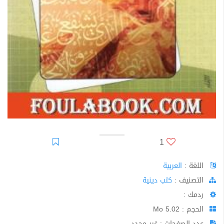
1
اللغة :
العربية
اﻟﺘﺼﻨﻴﻒ :
كتب دينية
ردمك :
الحجم : 5.02 Mo
عدد الصفحات : غير محدد