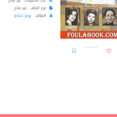
عدد التحميلات : غير متاح
نوع الملف : غير متاح
المؤلف :
يونغ تشانغ