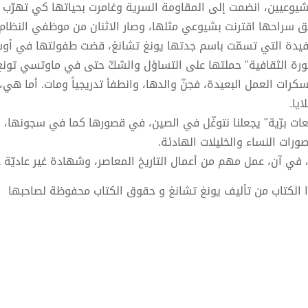
شيوعيين، انضمت إلى المقاومة السرية وغامرت بحياتها كي تهرّب ال
ق سراحها اقترنت بشيوعي مثلها، وصار الاثنان من موظفي النظام ا
فيدة التي تسمّت باسم جدتها يونغ تشانغ، قضت طفولتها في أوس
ثورة الثقافية" حملتها على التساؤل والشكّ حتى في ماوتسي تونغ
كرات العمل البعيدة، فجنّ والدها، وانطفأ تدريجياً ومات. أما هي،
يا.
عات برّية" يجعلنا نتوغّل في الصين، في قصورها كما في سجونها
ورات النساء والخليلات الهادئة.
، في آن، عمل مهم من أعمال التاريخ المعاصر، وشهادة غير عاديّة ع
 الكتاب من تأليف يونغ تشانغ و حقوق الكتاب محفوظة لصاحبها