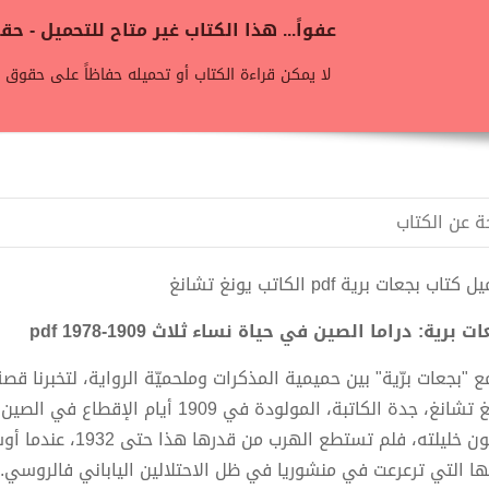
عفواً... هذا الكتاب غير متاح للتحميل - 
لا يمكن قراءة الكتاب أو تحميله حفاظاً على حقوق ن
ة عن الكتاب
كتاب بجعات برية pdf الكاتب يونغ تشانغ
ت برية: دراما الصين في حياة نساء ثلاث 1909-1978 pdf
 "بجعات برّية" بين حميمية المذكرات وملحميّة الرواية، لتخبرنا قصة
يونغ تشانغ، جدة الكاتبة، المولودة في 09
 خليلته، فلم تستطع الهرب من قدرها هذا حتى 1932، عندما أوشك الجنرال أن يموت.
تها التي ترعرعت في منشوريا في ظل الاحتلالين الياباني فالروسي. 