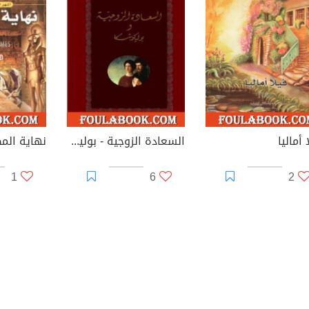
 أماليا
السعادة الزوجية - بوليكوشكا
نهاية الم
1
6
2