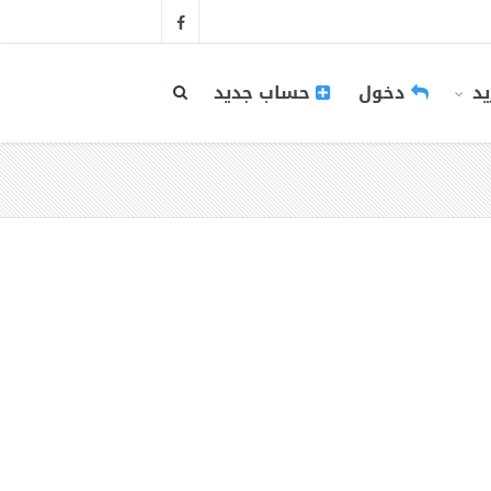
يد
دخول
حساب جديد