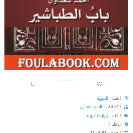
اللغة :
العربية
اﻟﺘﺼﻨﻴﻒ :
الأدب العربي
الفئة :
روايات عربية
ردمك :
الحجم : 5.81 Mo