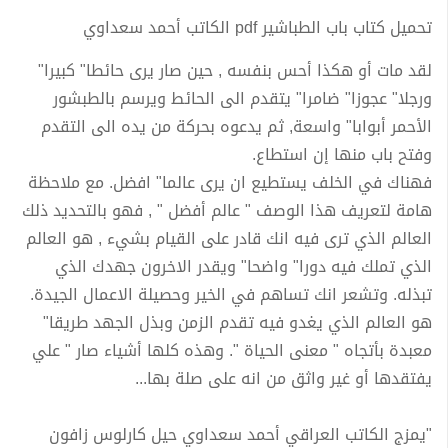
تحميل كتاب باب الطباشير pdf الكاتب أحمد سعداوي
لقد مات أو هكذا أحس بنفسه , حين صار يرى حائطا" كبيرا"
ورجلا" عجوزا" ضامرا" يتقدم الى الحائط ويرسم بالطبشور
الأحمر أبوابا" واسعة, ثم يدعوه بحركة من يده الى التقدم
وفتح باب منها إن استطاع.
فهناك في الخلف يستطيع ان يرى عالما" افضل. مع ملاحظة
هامة لتعريف هذا الوصف " عالم أفضل " , فهو بالتحديد ذلك
العالم الذي ترى فيه انك قادر على القيام بشيء , هو العالم
الذي تملك فيه دورا" واضحا" ويقدر الاخرون جهدك الذي
تبذله. وتشعر انك تساهم في الخير وحصيلة الاعمال الجيدة.
هو العالم الذي يغدو فيه تقدم الزمن وبذل الجهد طريقا"
معبدة بأتجاه " معنى الحياة ". وهذه كلها أشياء صار " علي
يفتقدها أو غير واثق من انه على صلة بها...
"يمزج الكاتب العراقي أحمد سعداوي حيل كارلوس زافون