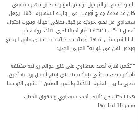
السردية مع عوالم بول أوستر الموازية ضمن فهم سياسي
كان قد قدمهُ جورج أورويل في روايته الشهيرة 1984. يجعل
سعداوي من نصهِ سرديّة عراقية، تحاكي أحيانًا، وتجرب احتواء
أعمال الكتّاب الثلاثة الكبار أحيانًا أخرى. لتأخذ رواية باب
الطباشير شكل متاهة أدبية متداخلة، تمتاز بوعي قاسٍ للواقع
وبدور الفن في بلورتهِ" العربي الجديد
" تكمن قدرة أحمد سعداوي على خلق عوالم روائية مختلفة
بأفكار متجددة تشي بإمكانياته على إنتاج أعمال روائية أخرى
تمازج ما بين الفكرة الخلاّقة والسرد المتقن." الشرق الاوسط
هذا الكتاب من تأليف أحمد سعداوي و حقوق الكتاب
محفوظة لصاحبها