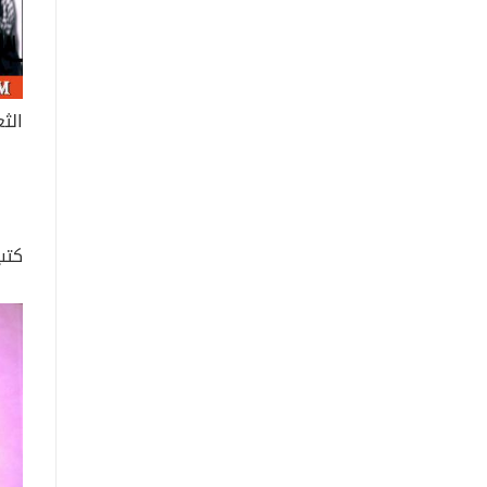
الث
كتب