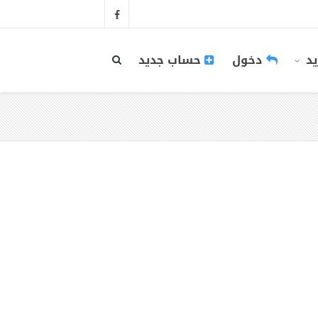
يد
دخول
حساب جديد