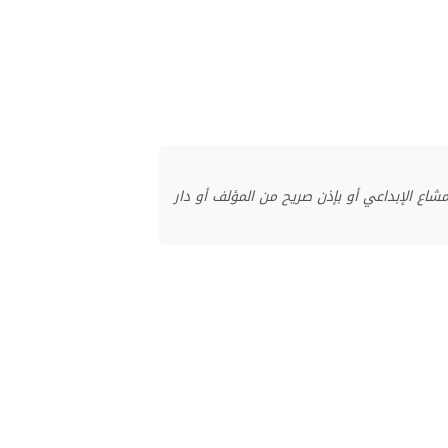
منشور بموجب ترخيص المشاع الإبداعي أو بإذن صريح من المؤلف أو دار