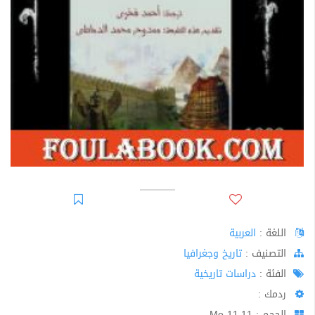
اللغة :
العربية
اﻟﺘﺼﻨﻴﻒ :
تاريخ وجغرافيا
الفئة :
دراسات تاريخية
ردمك :
الحجم : 11.11 Mo