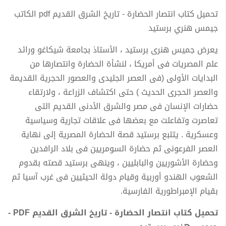
تحميل كتاب انتصار الحضارة - تاريخ الشرق القديم pdf الكاتب
جيمس هنري برستيد
يعرض جميس هنرى برستيد ، الأستاذ بجامعة شيكاغو ورائد
علم المصريات فى أمريكا ، لنشأة الحضارة وانتصارها من
البدايات الأولى (فى العصر الجليدى والعصور الحجرية القديمة
والعصر الحجرى الحديث ) حتى اكتشاف الزراعة ، ولارتقاء
حضارات الإنسان فى مصر والشرق الأدنى القديم التى
تعاصرت وتفاعلت مع بعضها فى علاقات تجارية وسياسية
وعسكرية . يتتبع برستيد قصة الحضارة المصرية إلى نهاية
العصر الفرعونى ثم حضارة السومريين فى بلاد الرافدين
وحضارة الأشوريين والبابليين ، وينهى برستيد قصته بقدوم
الشعوب الهندو أوربية وقيام دولة الحيثيين فى غرب آسيا ثم
بقيام الإمبراطورية الفارسية.
تحميل كتاب انتصار الحضارة - تاريخ الشرق القديم PDF -