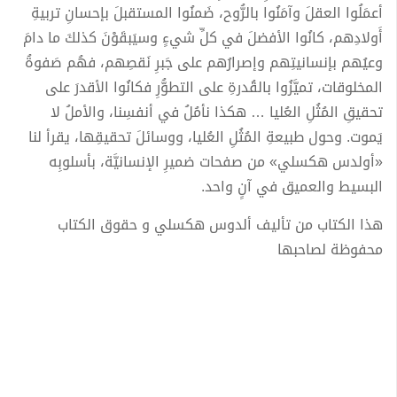
أعمَلُوا العقلَ وآمَنُوا بالرُّوح، ضَمنُوا المستقبلَ بإحسانِ تربيةِ
أَولادِهم، كانُوا الأفضلَ في كلِّ شيءٍ وسيَبقَوْنَ كذلكَ ما دامَ
وعيُهم بإنسانيتِهم وإصرارُهم على جَبرِ نَقصِهم، فهُم صَفوةُ
المخلوقات، تميَّزُوا بالقُدرةِ على التطوُّرِ فكانُوا الأقدرَ على
تحقيقِ المُثُلِ العُليا … هكذا نأمُلُ في أنفسِنا، والأملُ لا
يَموت. وحول طبيعةِ المُثُلِ العُليا، ووسائلَ تحقيقِها، يقرأ لنا
«أولدس هكسلي» من صفحات ضميرِ الإنسانيَّة، بأسلوبِه
البسيط والعميق في آنٍ واحد.‎
هذا الكتاب من تأليف ألدوس هكسلي و حقوق الكتاب
محفوظة لصاحبها