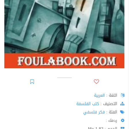
اللغة :
العربية
اﻟﺘﺼﻨﻴﻒ :
كتب الفلسفة
الفئة :
فكر فلسفي
ردمك :
الحجم : 1.82 Mo