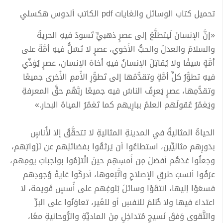
تحميل كتاب الوسائل والغايات pdf الكاتب ألدوس هكسلي
«إنَّ الإنسانَ لَيتطلَّعُ إلى عصرٍ ذهبيٍّ تَسودُ فيهِ الحريةُ
والسلامُ والعدلُ والحبُّ الأَخوي، عصرٍ لا تَسُلُّ فيهِ أمَّةٌ على
أمَّةٍ سَيفًا ولا يُقاتِلُ الإنسانُ فيهِ أخاهُ الإنسان، عصرٍ يُؤدِّي
فيهِ تطوُّرُ كلِّ أمَّةٍ وتقدُّمُها إلى تَطوُّرِ الأُممِ الأُخرى جميعًا
وتقدُّمِها، عصرٍ يَعرِفُ الناسُ فيه جميعًا ربَّهُم حقَّ المعرفةِ
ويَغمُرُ عُقولَهم العلمُ ببارِيهم كما تَغمُرُ المياهُ البحار.»
الحياةُ المثاليةُ في المدينةِ المثاليةِ لا تتحقَّقُ إلا لأُناسٍ
بدَورِهم مثاليِّين، استطاعُوا أن يَرتَقُوا بفضائلِهم عن نَزَواتِهم،
وجعلُوا غدَهُم أفضلَ مِن أَمسِهِم حينَ الْتزَمُوا بواجباتِ يومِهم،
عرَفُوا أنسبَ طرقِ الإصلاحِ واتَّبَعوها، أدركُوا غايةَ وُجودِهم
فسعَوْا إليها، انتقَوْا وسائلَ بُلوغِهم على أُسسٍ قَويمة، لا
اعتداءَ فيها ولا ظُلمَ للنفسِ أو للغَير، تعاوَنُوا على البرِّ
والتَّقوى وَفقَ نَسيجٍ مُتداخِلٍ مِنَ الماديِّةِ والرُّوحانيةِ معًا،