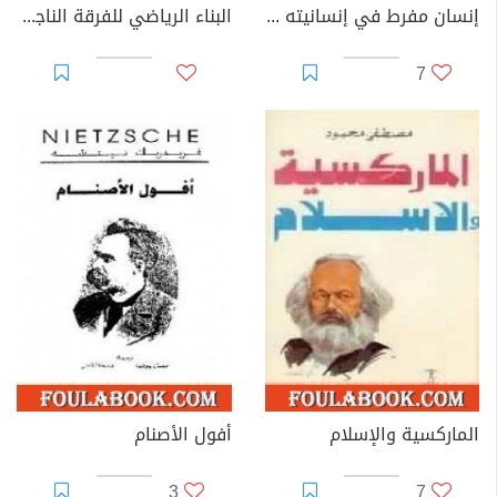
إنسان مفرط في إنسانيته - ج2
البناء الرياضي للفرقة الناجية: نمذجة رياضية نسقية لروح الحضارة الإسلامية
7
الماركسية والإسلام
أفول الأصنام
3
7