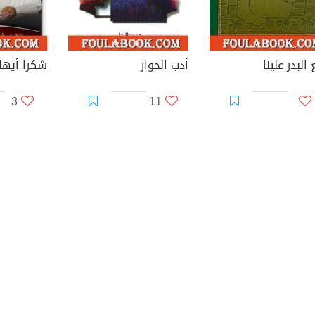
البدر علينا
أدب الحوار
شكرا أيها 
3
11