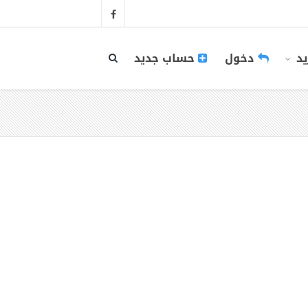
يد
دخول
حساب جديد