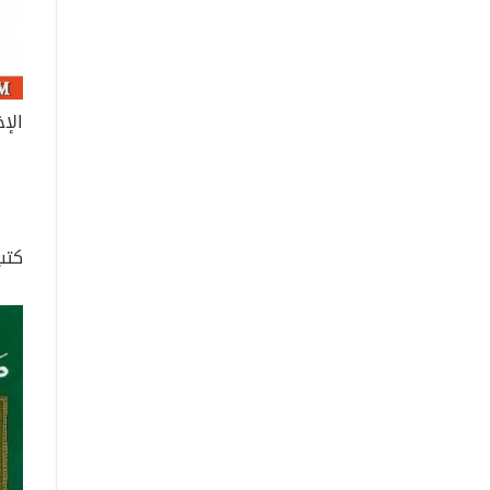
الإ
كتب