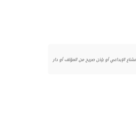
منشور بموجب ترخيص المشاع الإبداعي أو بإذن صريح من المؤلف أو دار