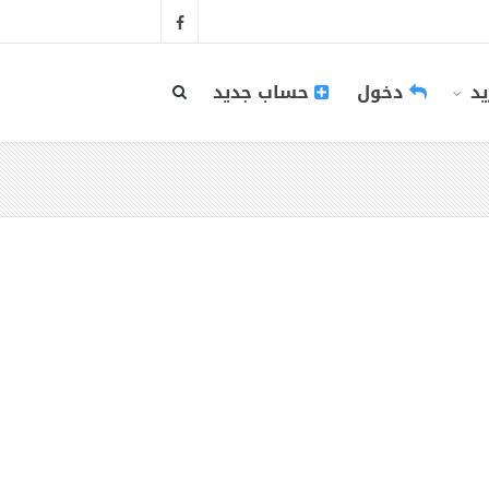
يد
دخول
حساب جديد