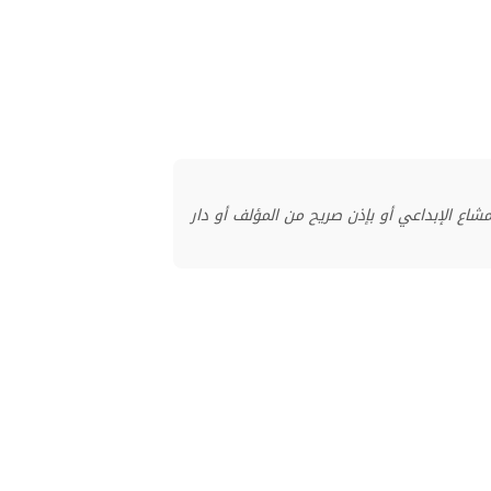
منشور بموجب ترخيص المشاع الإبداعي أو بإذن صريح من المؤلف أو دار