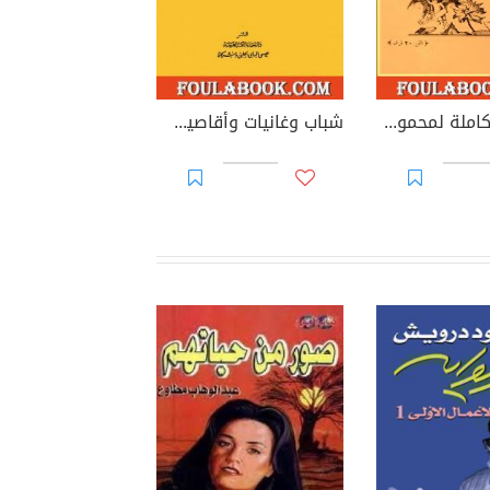
الأعمال الكاملة لمحمود تيمور - الجزء الثالث
شباب وغانيات وأقاصيص أخرى