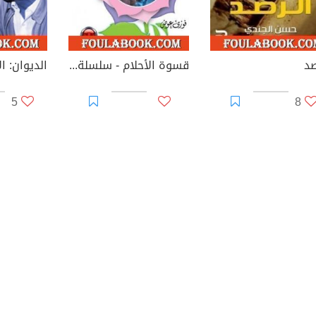
صد
قسوة الأحلام - سلسلة زهور
5
8