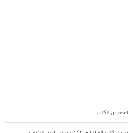
لمحة عن الكتاب
تحميل كتاب الوباء pdf الكاتب صلاح الدين الرختوني