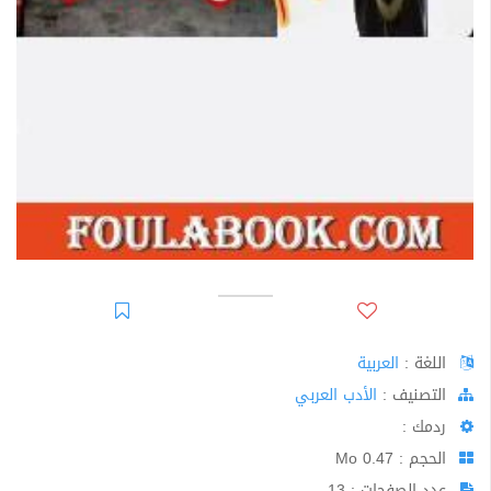
اللغة :
العربية
اﻟﺘﺼﻨﻴﻒ :
الأدب العربي
ردمك :
الحجم : 0.47 Mo
عدد الصفحات : 13