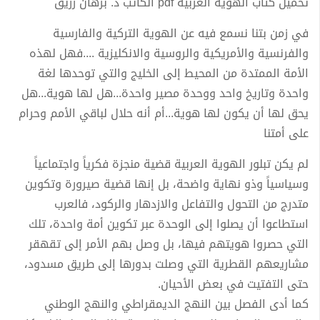
تحميل كتاب الهوية العربية pdf الكاتب د. برهان زريق
في زمن بتنا نسمع فيه عن الهوية التركية والفارسية
والفرنسية والأمريكية والروسية والانكليزية ....فهل لهذه
الأمة الممتدة من المحيط إلى الخليج والتي توحدها لغة
واحدة وتاريخ واحد ووحدة مصير واحدة...هل لها هوية...هل
يحق لها أن يكون لها هوية...أم أنه حلال لباقي الأمم وحرام
على أمتنا
لم يكن تبلور الهوية العربية قضية منجزة فكرياً واجتماعياً
وسياسياً وذو نهاية واضحة، بل إنها قضية صيرورة وتكوين
متدرج من التحول والتفاعل والازدهار والركود، فالعرب
استطاعوا أن يصلوا إلى الوحدة عبر تكوين أمة واحدة، تلك
التي حصروا هويتهم فيها، بل وصل بهم الأمر إلى تقهقر
مشاريعهم القطرية التي وصلت بدورها إلى طريق مسدود،
حتى التفتيت في بعض الأحيان.
كما أدى الفصل بين النهج الديمقراطي والنهج الوطني