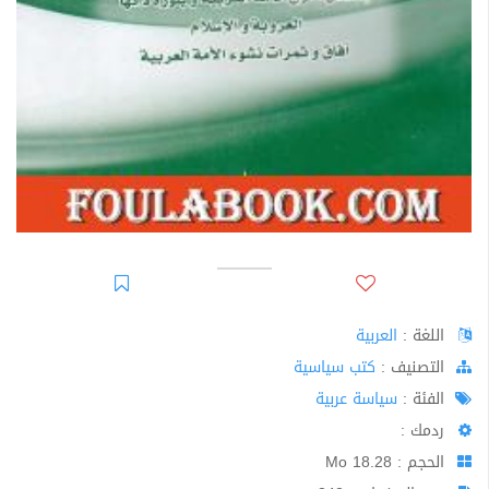
اللغة :
العربية
اﻟﺘﺼﻨﻴﻒ :
كتب سياسية
الفئة :
سياسة عربية
ردمك :
الحجم : 18.28 Mo