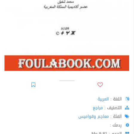
اللغة :
العربية
اﻟﺘﺼﻨﻴﻒ :
مراجع
الفئة :
معاجم وقواميس
ردمك :
الحجم : 9.81 Mo