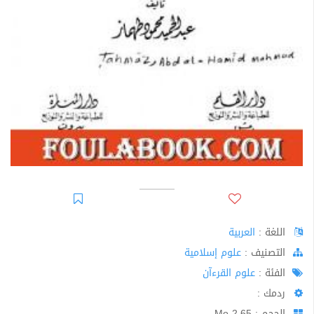
اللغة :
العربية
اﻟﺘﺼﻨﻴﻒ :
علوم إسلامية
الفئة :
علوم القرءآن
ردمك :
الحجم : 2.65 Mo