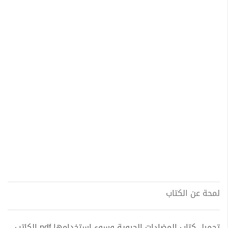
لمحة عن الكتاب
تحميل كتاب المضادات الحيوية وسوء إستخدامها pdf الكاتب