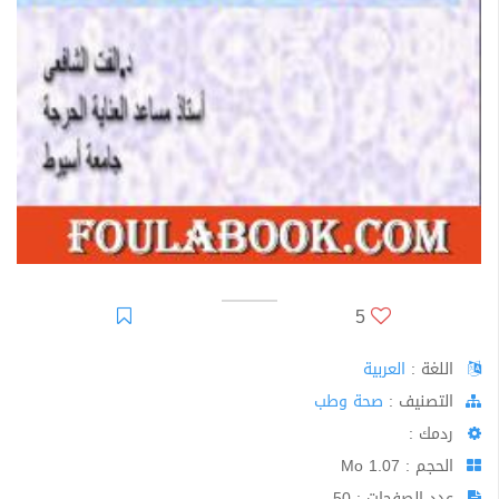
5
اللغة :
العربية
اﻟﺘﺼﻨﻴﻒ :
صحة وطب
ردمك :
الحجم : 1.07 Mo
عدد الصفحات : 50