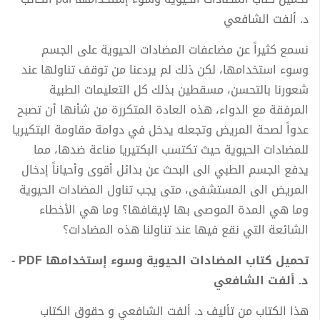
د. ألفت الشافعي
نسمع كثيراً عن مضاعفات المضادات الحيوية على الجسم
وسوء استخدامها، لكن ذلك لم يردعنا من توقف تناولها عند
شعورنا بالتحسن، مسقطين بذلك كل التعليمات الطبية
المرفقة مع الدواء، هذه العادة المتكررة من شأنها أن تصبح
عدواً لصحة المريض وتجعله يدخل في دوامة مقاومة البتكيريا
للمضادات الحيوية حيث تكتسب البكتيريا مناعة ضدها، مما
يدفع الجسم الطبي الى البحث عن بدائل أقوى وأحياناً إدخال
المريض الى المستشفى، متى يجب تناول المضادات الحيوية
وما هي المدة الموصى بها لإيقافها؟ وما هي الأخطاء
الشائعة التي نقع فيها عند تناولنا هذه المضادات؟
تحميل كتاب المضادات الحيوية وسوء إستخدامها PDF -
د. ألفت الشافعي
هذا الكتاب من تأليف د. ألفت الشافعي و حقوق الكتاب