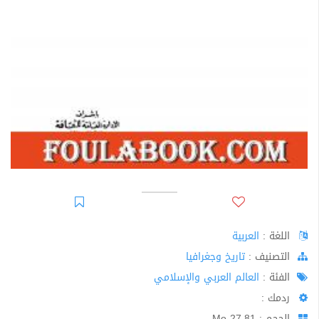
اللغة :
العربية
اﻟﺘﺼﻨﻴﻒ :
تاريخ وجغرافيا
الفئة :
العالم العربي والإسلامي
ردمك :
الحجم : 27.81 Mo