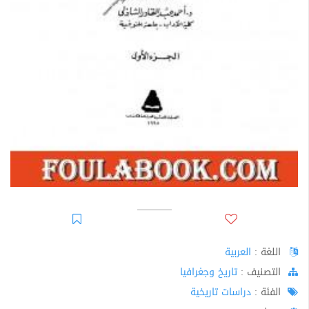
اللغة :
العربية
اﻟﺘﺼﻨﻴﻒ :
تاريخ وجغرافيا
الفئة :
دراسات تاريخية