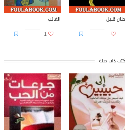
حنان قليل
الغائب
1
كتب ذات صلة