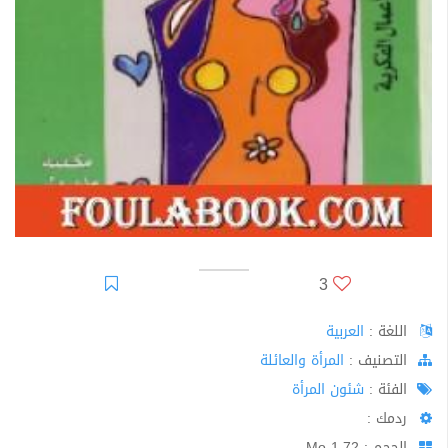
3
اللغة :
العربية
اﻟﺘﺼﻨﻴﻒ :
المرأة والعائلة
الفئة :
شئون المرأة
ردمك :
الحجم : 1.72 Mo