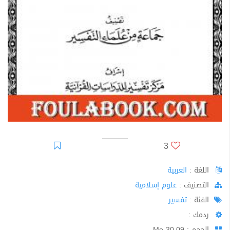
3
اللغة :
العربية
اﻟﺘﺼﻨﻴﻒ :
علوم إسلامية
الفئة :
تفسير
ردمك :
الحجم : 30.09 Mo