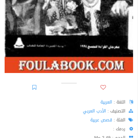
اللغة :
العربية
اﻟﺘﺼﻨﻴﻒ :
الأدب العربي
الفئة :
قصص عربية
ردمك :
الحجم : 2.49 Mo