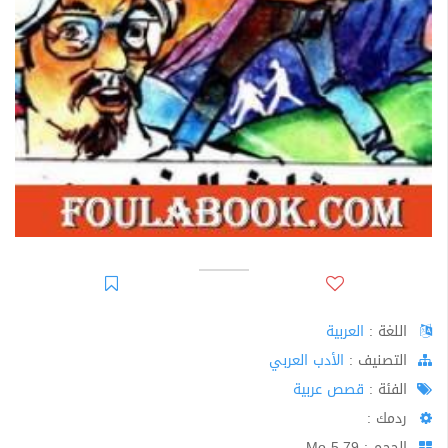
اللغة :
العربية
اﻟﺘﺼﻨﻴﻒ :
الأدب العربي
الفئة :
قصص عربية
ردمك :
الحجم : 5.79 Mo