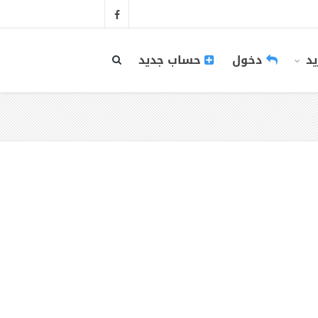
يد
دخول
حساب جديد