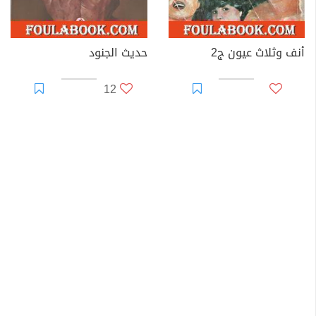
أنف وثلاث عيون ج2
حديث الجنود
12