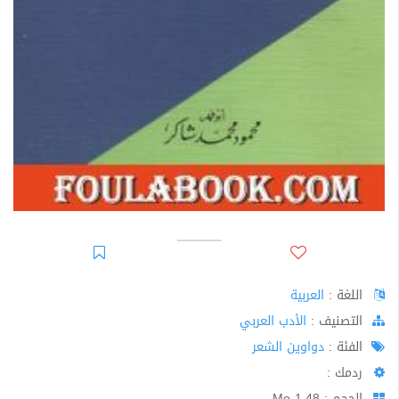
اللغة :
العربية
اﻟﺘﺼﻨﻴﻒ :
الأدب العربي
الفئة :
دواوين الشعر
ردمك :
الحجم : 1.48 Mo