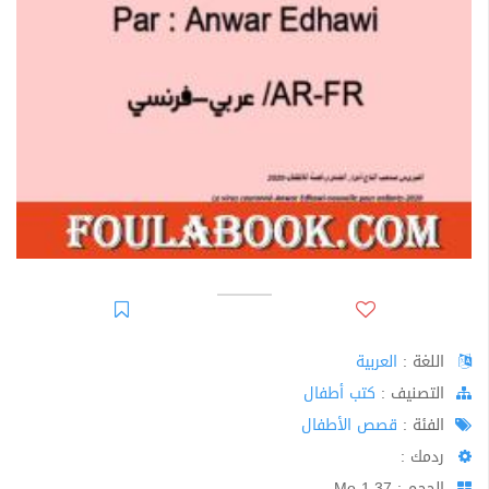
اللغة :
العربية
اﻟﺘﺼﻨﻴﻒ :
كتب أطفال
الفئة :
قصص الأطفال
ردمك :
الحجم : 1.37 Mo