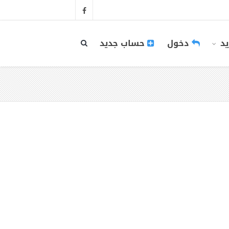
يد
دخول
حساب جديد