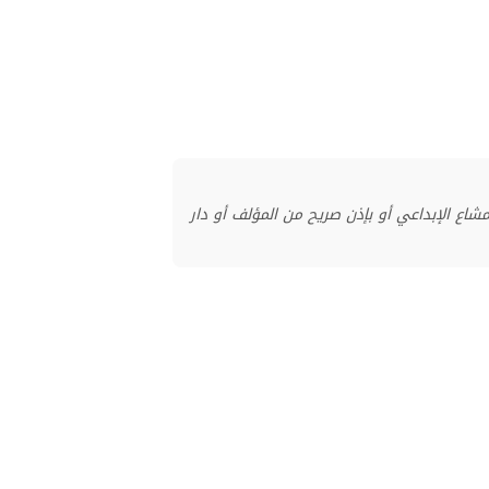
منشور بموجب ترخيص المشاع الإبداعي أو بإذن صريح من المؤلف أو دار