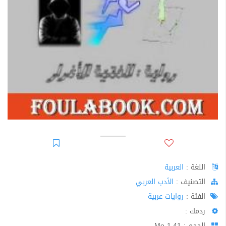
اللغة :
العربية
اﻟﺘﺼﻨﻴﻒ :
الأدب العربي
الفئة :
روايات عربية
ردمك :
الحجم : 1.41 Mo