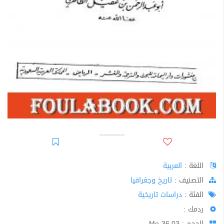
اللغة :
العربية
اﻟﺘﺼﻨﻴﻒ :
تاريخ وجغرافيا
الفئة :
دراسات تاريخية
ردمك :
الحجم : 36.03 Mo