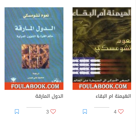
الهيمنة ام البقاء
الدول المارقة
3
4