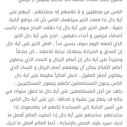
الناس غير منطقيين و لا تهمهم إلا مصلحتهم ، أحِبهم على
أية حال إذا فعلت الخير سيتهمك الناس بأن لك دوافع أنانية
خفية ، افعل الخير على أية حال إذا حققت النجاح سوف تكسب
أصدقاء مزيفين و أعداء حقيقين ، انجح على أية حال الخير
الذي تفعله اليوم سوف ينسى غداً ، افعل الخير على أية حال
إن الصدق و الصراحة يجعلانك عرضة للانتقاد ، كن صادقاً
وصريحاً على أية حال إن أعظم الرجال و النساء الذي يحملون
أعظم الأفكار يمكن أن يوقفهم أصغر الرجال و النساء الذي
يملكون أصغر العقول ، احمل أفكاراً عظيمة على أية حال
الناس يحبون المستضعفين لكنهم يتبعون المستكبريين ،
جاهد من أجل المستضعفين على أية حال ما تنفق سنوات في
بنائه قد ينهار بين عشية و ضحاها ، ابن على أية حال الناس
في أمس الحاجة إلى المساعدة لكنهم قد يهاجمونك إذا
ساعدتهم ،ساعدهم على أية حال إذا أعطيت العالم أفضل ما
لديك سيرد عليك البعض بالإساءة ، أعط العالم أفضل ما لديك