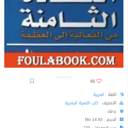
46
اللغة :
العربية
اﻟﺘﺼﻨﻴﻒ :
كتب التنمية البشرية
ردمك :
الحجم : 14.83 Mo
عدد الصفحات : 770