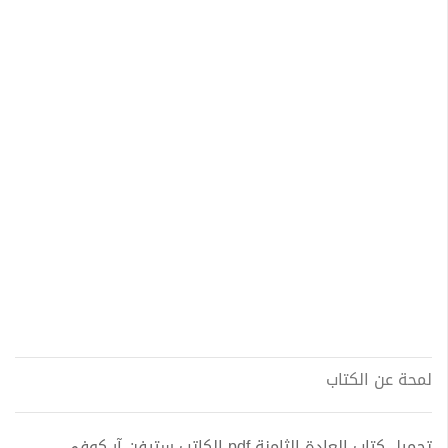
لمحة عن الكتاب
تحميل كتاب العادة الثامنة pdf الكاتب ستيفن آر كوفي