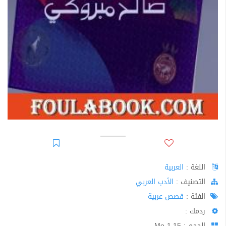
اللغة :
العربية
اﻟﺘﺼﻨﻴﻒ :
الأدب العربي
الفئة :
قصص عربية
ردمك :
الحجم : 1.15 Mo