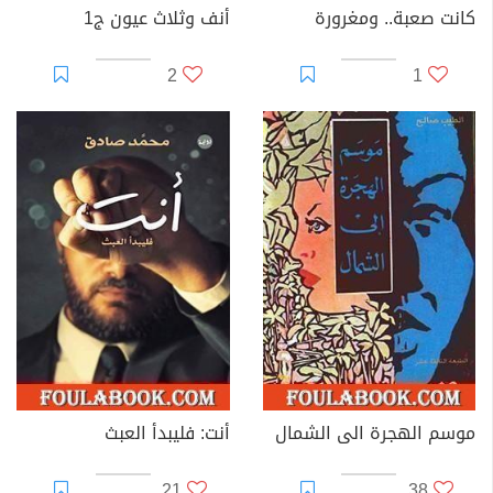
كانت صعبة.. ومغرورة
أنف وثلاث عيون ج1
2
1
موسم الهجرة الى الشمال
أنت: فليبدأ العبث
21
38