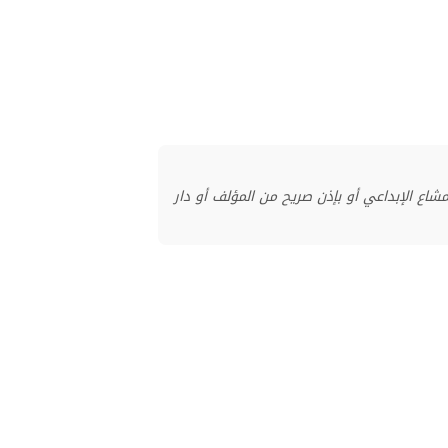
منشور بموجب ترخيص المشاع الإبداعي أو بإذن صريح من المؤلف أو دار