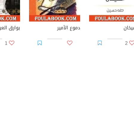
يخان
دموع الأمير
بوارق العر
1
2