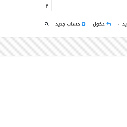
يد
دخول
حساب جديد