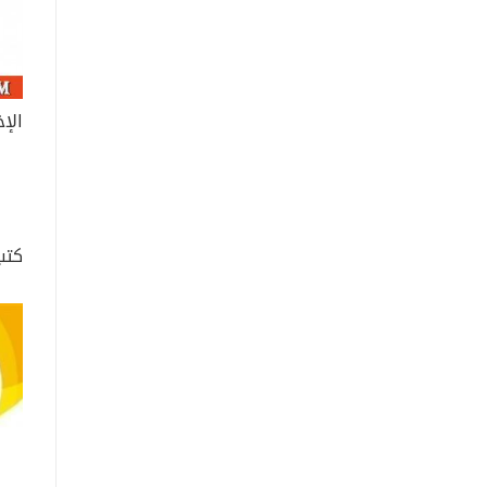
الإ
كتب