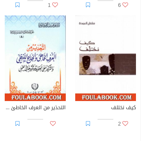
1
6
كيف نختلف
التحذير من العرف الخاطئ والخداع اللفظي
2