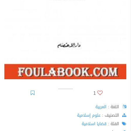
1
اللغة :
العربية
اﻟﺘﺼﻨﻴﻒ :
علوم إسلامية
الفئة :
قضايا اسلامية