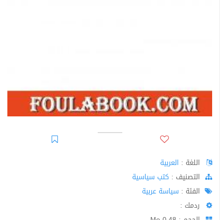
اللغة :
العربية
اﻟﺘﺼﻨﻴﻒ :
كتب سياسية
الفئة :
سياسة عربية
ردمك :
الحجم : 0.48 Mo