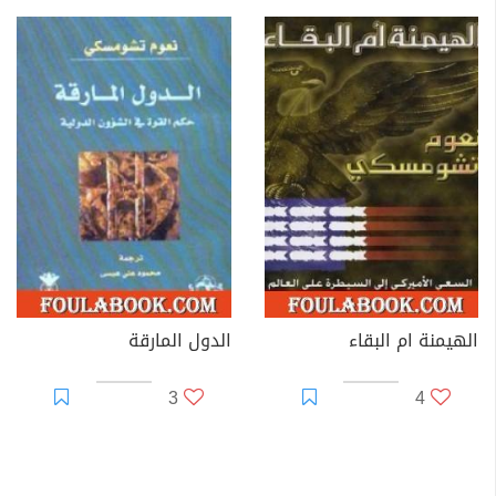
الهيمنة ام البقاء
الدول المارقة
3
4