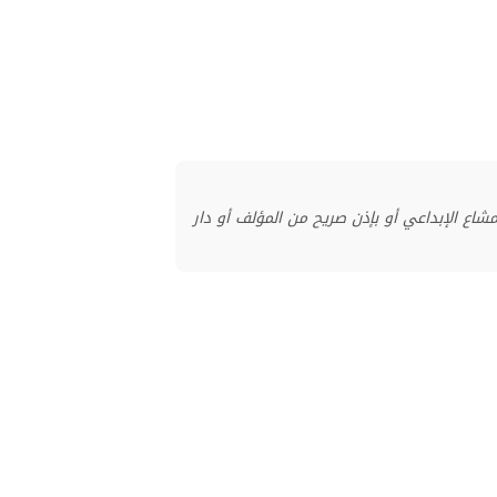
منشور بموجب ترخيص المشاع الإبداعي أو بإذن صريح من المؤلف أو دار