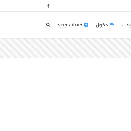
يد
دخول
حساب جديد