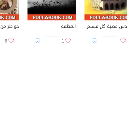
دس قضية كل مسلم
العظمة
خواطر من ا
6
1