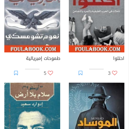
احتلوا
طموحات إمبريالية
5
3