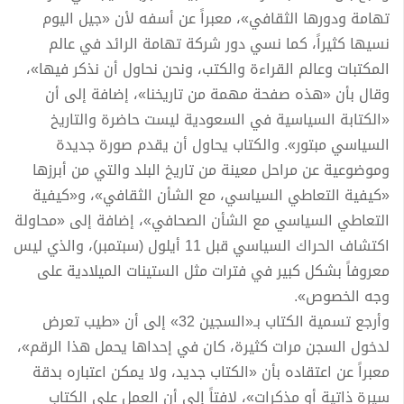
تهامة ودورها الثقافي»، معبراً عن أسفه لأن «جيل اليوم
نسيها كثيراً، كما نسي دور شركة تهامة الرائد في عالم
المكتبات وعالم القراءة والكتب، ونحن نحاول أن نذكر فيها»،
وقال بأن «هذه صفحة مهمة من تاريخنا»، إضافة إلى أن
«الكتابة السياسية في السعودية ليست حاضرة والتاريخ
السياسي مبتور». والكتاب يحاول أن يقدم صورة جديدة
وموضوعية عن مراحل معينة من تاريخ البلد والتي من أبرزها
«كيفية التعاطي السياسي، مع الشأن الثقافي»، و«كيفية
التعاطي السياسي مع الشأن الصحافي»، إضافة إلى «محاولة
اكتشاف الحراك السياسي قبل 11 أيلول (سبتمبر)، والذي ليس
معروفاً بشكل كبير في فترات مثل الستينات الميلادية على
وجه الخصوص».
وأرجع تسمية الكتاب بـ«السجين 32» إلى أن «طيب تعرض
لدخول السجن مرات كثيرة، كان في إحداها يحمل هذا الرقم»،
معبراً عن اعتقاده بأن «الكتاب جديد، ولا يمكن اعتباره بدقة
سيرة ذاتية أو مذكرات»، لافتاً إلى أن العمل على الكتاب