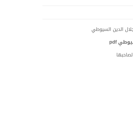
وطي pdf
لصاحبها