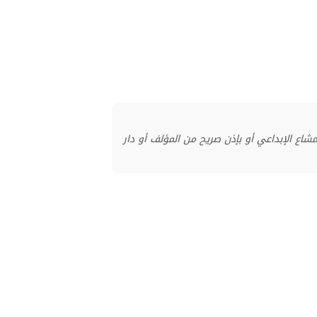
منشور بموجب ترخيص المشاع الإبداعي أو بإذن صريح من المؤلف أو دار