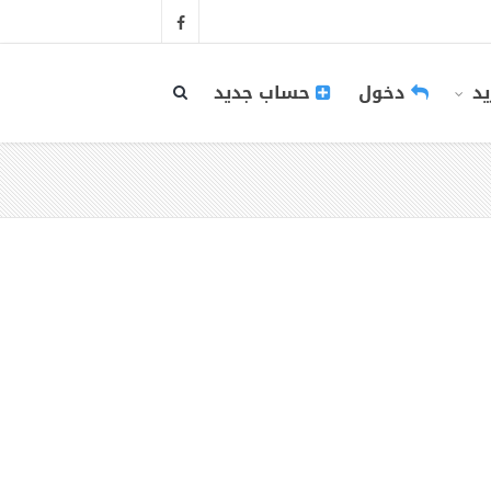
يد
دخول
حساب جديد