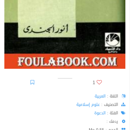
1
اللغة :
العربية
اﻟﺘﺼﻨﻴﻒ :
علوم إسلامية
الفئة :
الدعوة
ردمك :
الحجم : 0.55 Mo