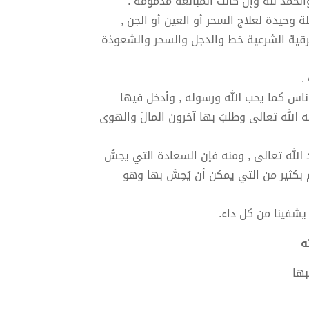
لحمد لله وإن كانت المبالغة مذمومة .
ة وحيدة لعلاج السحر أو العين أو الجن ,
رقية الشرعية خط والدجل والسحر والشعوذة
.
 ناس كما يحب الله ورسوله , وأدخل فيها
 الله تعالى وطلبَ بها آخرون المالَ والهوى
الله تعالى , ومنه فإن السعادة التي يحِسُّ
بكثير من التي يمكن أن يُحِسَّ بها وهو
 يشفينا من كل داء.
بها