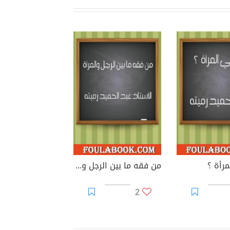
رأة ؟
من فقه ما بين الرجل والمرأة 258 سؤالا وجوابا
2