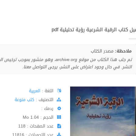
ل كتاب الرقية الشرعية رؤية تحليلية pdf
ملاحظة:
مصدر الكتاب
تم جلب هذا الكتاب من موقع archive.org، وهو 
النشر. في حال وجود اعتراض على النشر، يرجى التواصل معنا.
اللغة :
العربية
اﻟﺘﺼﻨﻴﻒ :
كتب منوعة
ردمك :
الحجم : 1.04 Mo
عدد الصفحات : 118
عدد التحميلات : 11816