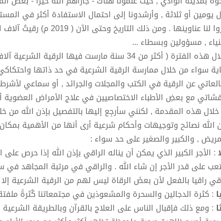
وة بمدينة الوادي , حيث علَّمُونا هناك - جازاهم الله خيرا - بعضَ ا
ل يومين أو ثلاثة , وأرشدونا إلى احتمال الاستفادة أكثر في الم
ذكروا لنا عناوينها . ومن ذلك 
نياء , مسؤولين وبسطاء ...
وخلال هذه الفترة ( أكثر من 34 سنة مارست فيها الر
اية سواء من خلال ممارسة الرقية الشرعية في حد ذاتها واحتكاكي ب
لعاتي عن الرقية في الكتب والمجلات والجرائد , أو سماعي لأشرطة
قشاتي مع بعضِ الأطباء الاختصاصيين في علاج الأمراض العضوية أو
خلال هذه المقدمة , لكنني سأرجِع إليها بالتفصيل بإذن الله من خ
ن الله نصائح وتوجيهات وأحكام شرعية أرى أنها من الأهمية بمكان تفي
مريض , والكبير والصغير على حد سواء :
ا
: الأجر الكبير الذي يمكن أن يناله الراقي بإذن الله إذا حرص على 
تعب على قدر الأجر إن شاء الله . والراقي في مرتبة المجاهد في سب
اقي راقيا بالفعل لأن بعضَ الرقاة ليس لهم من الرقية الشرعية إلا
يا
: كثرة الدجالين والسحرة والمشعوذين في مجتمعاتنا كُثرةً ملفتة ل
ثا
: ومع ذلك فإقبال الناس على العلاج بالقرآن وبالطريقة الشرعية 