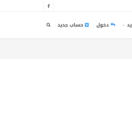
يد
دخول
حساب جديد