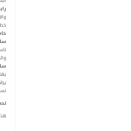
الش
راب
واق
خط 
خا
سا
ناس
وال
ساب
بها
يرق
نسأ
تحميل
هذا