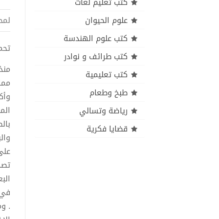
كتب تعليم لغات
علوم الحيوان
لمح
كتب علوم الهندسة
تحميل 
كتب طرائف و نوادر
منذ
كتب تعليمية
طبخ وطعام
وأك
الم
رياضة وتسالي
بال
قضايا فكرية
وال
على
تصد
الب
في 