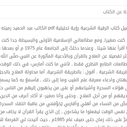
ة عن الكتاب
كتاب الرقية الشرعية رؤية تحليلية pdf الكاتب عبد الحميد رميته
 كنت صغيرا, ومع مطالعاتي الإسلامية الأولى والبسيطة جدا كنت أقر
مما أقرأ عنها شيئا . وعن
ثر تفصيلا عن العلاج بالقرآن وبالأدعية المأثورة عن النبي-صلّى ال
طالعات الطابع النظري فقط , لأنني ما كنت أمارس- في ذلك الوقت -
طريقة الشرعية . أقول : بالطريقة الشرعية, أما محاولة العلاج بالد
بهتان وادعاء معرفة علم الغيب وما إلى ذلك , فأسمعُ به كما يسمعُ ب
 هؤلاء السحرة وأشياعهم أو على من يذهبون إليهم من الناس حتى
يقهم أو من أجل العلاج . وحتى وأنا صغير- لا أكاد أعرف من الدين 
عضُ من النساء من أهلي وأقاربي يُخوِّفنني من عاقبة انتقاد السحر
نفس الوقت ليفعلوا ما يشاءون , إن الذي يقرأ القرآن لا يخاف من ا
. ومرَّ على ذلك زمان حتى صيف عام 1985م , حي