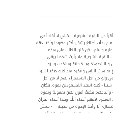
أ عن الرقية الشرعية , لكنني لا أكاد أعي
دما دخلتُ إلى الجامعة عام 1975 م أو بعدها بعام بدأت أطالعُ بشكل أكثر وضوحا وأكثر دقة
له عليه وسلم-,لكن كان الغالب على هذه
 الرقية الشرعية ولا رأيتُ شخصا يرقي
جل وبالشعوذة وبالكهانة وبالكذب والزور
ه سائرُ الناسِ وأُنكرِه منذُ كنت صغيرا سواء
 ولو من أجل الاستهزاء بهم لا من أجل
شيئا - كنت أنتقد المُشعوذين بقوة, فكان
ة وأتباعَهم فكنتُ أقول لهن بعفوية وبقوة
لسحرة لأنهم أعداء الله وكذا أعداء القرآن
ث أتيحت لي الفرصة للاتصال- أنا وأحد الإخوة من مدينة ... - ببعضُ