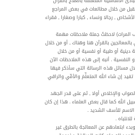
لمبادئ الأساسية المتعلقة بالعلاج بالقرآن
ستقبل من خلال مطالعات في بعض المراجع
التاريخ وحتى الآن ( 2019 م) رقيتُ آلاف الأشخاص , رجالا ونساء , كبارا وصغارا , فقراء
قية الشرعية آلاف المرات) لاحظتُ جملة ملاحظات مهمة
المعالجين بالقرآن هنا وهناك , أو من خلال
 دينية أو طبية أو نفسية أو من خلال
 النفسية . أنبه إلى هذه الملاحظات الآن
لال مسائل هذه الرسالة التي سأذكر فيها
د إن شاء الله المتعلِّمَ والأمِّي والراقي
الصواب والإخلاص أولا , ثم على قدر الجهد
يل الله كما قال بعض العلماء . هذا إن كان
 الاسم للأسف الشديد .
لانتباه .
وبدء ابتعادهم عن المعالجة بالطرق غير