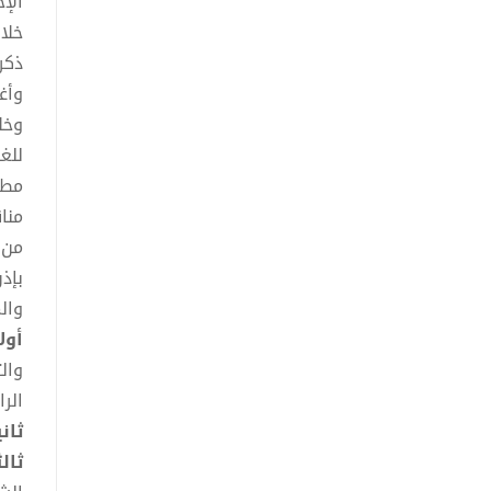
الإخ
خلا
وأغ
للغ
مطا
منا
من 
بإذ
وال
أول
وال
الر
ثان
ثال