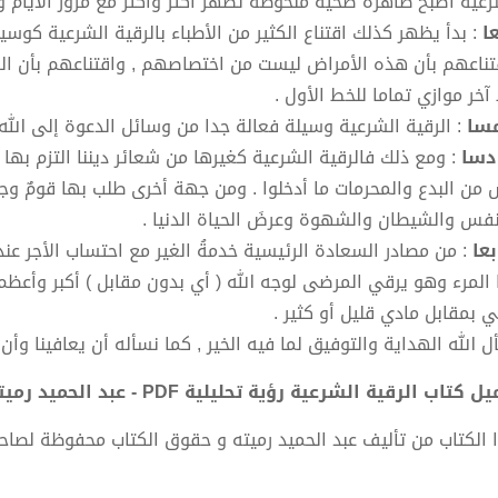
رعية أصبح ظاهرة صحية ملحوظة تظهر أكثر وأكثر مع مرور الأيام وا
عا
: بدأ يظهر كذلك اقتناع الكثير من الأطباء بالرقية الشرعية كوسيل
تناعهم بأن هذه الأمراض ليست من اختصاصهم , واقتناعهم بأن ال
آخر موازي تماما للخط الأول .
مسا
: الرقية الشرعية وسيلة فعالة جدا من وسائل الدعوة إلى الله 
دسا
: ومع ذلك فالرقية الشرعية كغيرها من شعائر ديننا التزم بها
 من البدع والمحرمات ما أدخلوا . ومن جهة أخرى طلب بها قومٌ وجه
نفس والشيطان والشهوة وعرضَ الحياة الدنيا .
عا
: من مصادر السعادة الرئيسية خدمةُ الغير مع احتساب الأجر عند 
 المرء وهو يرقي المرضى لوجه الله ( أي بدون مقابل ) أكبر وأعظم 
ي بمقابل مادي قليل أو كثير .
ل الله الهداية والتوفيق لما فيه الخير , كما نسأله أن يعافينا وأن
 كتاب الرقية الشرعية رؤية تحليلية PDF - عبد الحميد رميته
 الكتاب من تأليف عبد الحميد رميته و حقوق الكتاب محفوظة لصاح