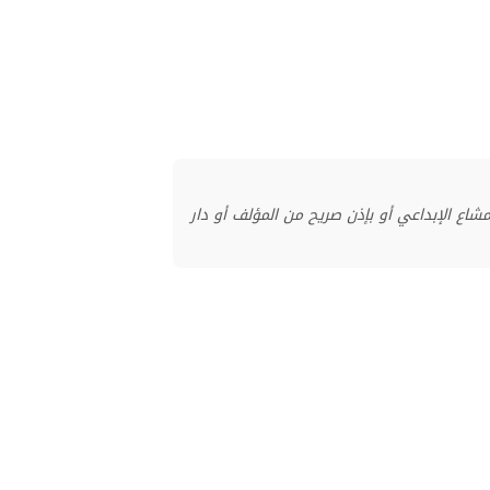
منشور بموجب ترخيص المشاع الإبداعي أو بإذن صريح من المؤلف أو دار