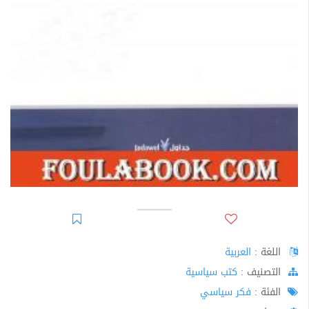
اللغة :
العربية
اﻟﺘﺼﻨﻴﻒ :
كتب سياسية
الفئة :
فكر سياسي