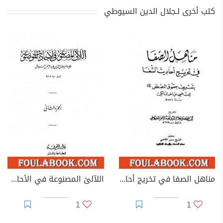
كتب أخرى لـجلال الدين السيوطي
مناهل الصفا في تخريج أحاديث الشفا بتعريف حقوق المصطفى صلى الله عليه وسلم
اللآلئ المصنوعة في الأحاديث الموضوعة - الجزء الثاني: الطهارة - فوائد متفرقة
1
1