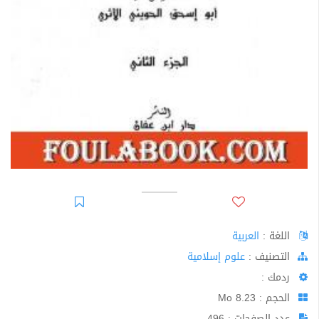
اللغة :
العربية
اﻟﺘﺼﻨﻴﻒ :
علوم إسلامية
ردمك :
الحجم : 8.23 Mo
عدد الصفحات : 496