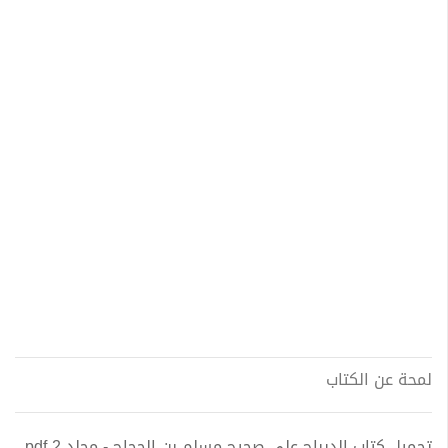
لمحة عن الكتاب
تحميل كتاب الديباج على صحيح مسلم بن الحجاج - مجلد 2 pdf