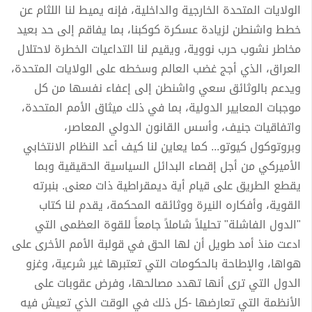
الولايات المتحدة الخارجية والداخلية، فإنه يميط لنا اللثام عن
خطط واشنطن لزيادة عسكرة كوكبنا، بما يفاقم إلى حد بعيد
مخاطر نشوب حرب نووية، ويقيم لنا التداعيات الخطرة لاحتلال
العراق، الذي أجج غضب العالم وسخطه على الولايات المتحدة،
ويدعم بالوثائق سعي واشنطن إلى إعفاء نفسها من كل
موجبات المعايير الدولية، بما في ذلك ميثاق الأمم المتحدة،
واتفاقيات جنيف، وأسس القانون الدولي المعاصر،
وبروتوكول كيوتو... كما يعاين لنا كيف أعد النظام الانتخابي
الأميركي من أجل إقصاء البدائل السياسية الحقيقية وبما
يقطع الطريق على قيام أية ديمقراطية ذات معنى. بنبرته
القوية، وأفكاره النيرة ووثائقه المحكمة، يقدم لنا كتاب
"الدول الفاشلة" تحليلاً شاملاً جامعاً للقوة العظمى التي
ادعت منذ أمد طويل أن لها الحق في قولبة الأمم الأخرى على
هواها، والإطاحة بالحكومات التي تعتبرها غير شرعية، وغزو
الدول التي ترى أنها تهدد مصالحها، وفرض عقوبات على
الأنظمة التي تعارضها -كل ذلك في الوقت الذي تعيش فيه