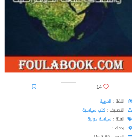
14
اللغة :
العربية
اﻟﺘﺼﻨﻴﻒ :
كتب سياسية
الفئة :
سياسة دولية
ردمك :
الحجم : 8.69 Mo