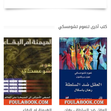
كتب أخرى لـنعوم تشومسكي
العقل ضد السلطة - رهان باسكال
الهيمنة ام البقاء