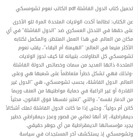
تحميل كتاب الدول الفاشلة pdf الكاتب نعوم تشومسكي
عن الكتاب: لطالما أكدت الولايات المتحدة المرة تلو الأخرى
على حقها في التدخل العسكري ضد "الدول الفاشلة" في أي
مكان من العالم. في هذا العمل المنتظر، والمكمل لكتابه
الأكثر منيعا في العالم: "الهيمنة أم البقاء"، يقلب نعوم
تشومسكي كل الطاولات، بتبيانه لنا كيف تحوز الولايات
المتحدة ذاتها العديد من سمات وخصائص الدولة الفاشلة
-ولذلك فهي تشكل خطراً متعاظماً على شعبها هي وعلى
العالم. الدول الفاشلة، بحسب تشومسكي، هي "الدول غير
القادرة أو غير الراغبة في حماية مواطنيها من العنف وربما
من الدمار نفسه"، والتي "تعتبر نفسها فوق القانون، محلياً
كانن أم دولياً". وحتى إذا ما كانت الدول الفاشلة تملك أشكالاً
ديمقراطية، إلا أنها تعاني من قصور وعجز ديمقراطي خطير
يجرد مؤسساتها الديمقراطية من أي جوهر حقيقي.
وتشومسكي إذ يستكشف آخر المستجدات في سياسة