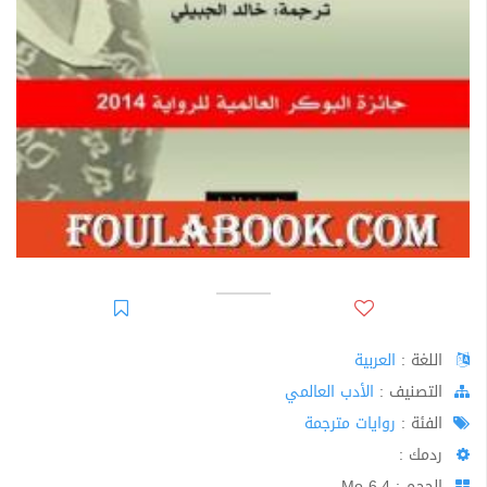
اللغة :
العربية
اﻟﺘﺼﻨﻴﻒ :
الأدب العالمي
الفئة :
روايات مترجمة
ردمك :
الحجم : 6.4 Mo