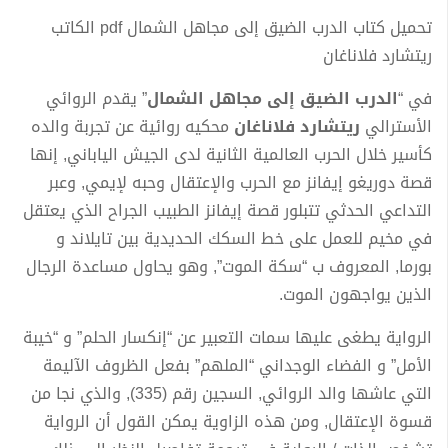
تحميل كتاب الدرب الضيق إلى مجاهل الشمال pdf الكاتب
ريتشارد فلاناغان
في “
الدرب الضيق إلى مجاهل الشمال
” يقدم الروائي
الأسترالي
ريتشارد فلاناغان
محكيه روائية عن تجربة والده
كأسير خلال الحرب العالمية الثانية لدى الجيش الياباني, إنها
قصة دوريغو إيفانز مع الحرب والإعتقال وحبه لإيمي, وعبر
التداعي الحدثي تتبلور قصة إيفانز الطبيب الجراح الذي يعتقل
في مخيم للعمل على خط السكك الحديدية بين تايلاند و
بورما, المعروف ب “سكة الموت”, وهو يحاول مساعدة الرجال
الذين يواجهون الموت.
الرواية يطغى عليها سمات التعبير عن “إنكسار الحلم” و “خيبة
الأمل” و الفضاء الوجداني “الملهم” بفعل الظروف الآليمة
التي عاشها والد الروائي, السجين رقم (335), والذي نجا من
قسوة الإعتقال, ومن هذه الزاوية يمكن القول أن الرواية