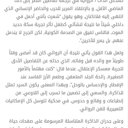
تشخص الذات / الرواية في ترجمة تفاصيل النظر إلى ذلك
الماضي الآفل, و بالإنتقاد المرير للحرب والحاضر الإنساني الذي
انتهى إليه فلاناغان, وهو يقول “شعرت بأنني أحمل في
داخلي شيئاً ما نتيجة لنشآتي كطفل تأثر تجربة سكة حديد
الموت, فالناس تفيق من الصدمة الكونية, لكن الجرح لا يندمل
عنهم, بل يمرر للآخرين”.
ولعل هذا القول يأتي نتيجة أن الروائي كان قد أمضى وقتاً
طويلاً مع والده قبل وفاته, الذي حدَثه عن التفاصيل الأدق
لتجربة معسكر الإعتقال, عندما قال: “كنت مهتماً بالأمور
الصغيرة, رائحة الجلد المتعفن, وطعم الأرز الفاسد عند
الإفطار, والإحساس بالوحل”, وبهذا المعنى يكون السرد تمثل
للذاكرة, والسعي إلى تضمين ما تسرب إلى اللاوعي, من
إنطباعات و وقائع و حدوس, في محكية تتوسل كل الإمكانيات
التعبيرية للفن الروائي.
وعلى جدران الذاكرة المتناسلة المرسومة على صفحات حياة