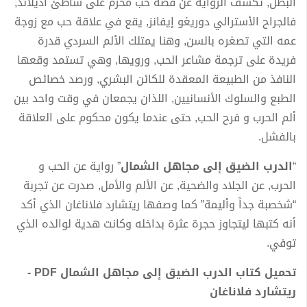
البطل, تكشف الرواية عن قصة حب محرم على شاطئ أديلاند,
فالجراح الأسترالي دوريغو إيفانز, يقع في علاقة حب مع زوجة
عمه التي تصغره بالسن, وهنا يمتلك الألم السردي قدرة
فريدة على ترجمة مشاعر الحب, ورويها, وهي تستمد وقعها
النافذ من الطبيعة المعقدة للكائن البشري, ورصد خصائص
الطبع والسلوك الأنسانيين, اللذان يجمعان في وقت واحد بين
ألم الحرب و فرح الحب, حتى عندما يكون محكوم على العلاقة
بالفشل.
“
الدرب الضيق إلى مجاهل الشمال
” رواية عن الحب و
الحرب, عن الجلاد والضحية, عن الألم والأمل, صدرت عن تجربة
“شخصبة جداً وأليمة” كما وصفها ريتشارد فلاناغان الذي أكد
أنه كتبها ليتجاوز حجرة عثرة بداخله وكانت هدية لوالده الذي
توفي.
تحميل كتاب الدرب الضيق إلى مجاهل الشمال PDF -
ريتشارد فلاناغان